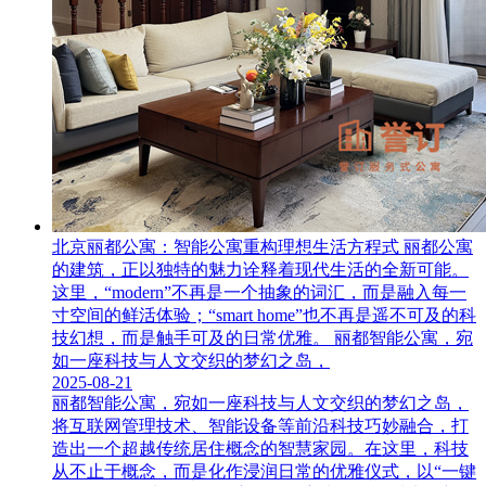
北京丽都公寓：智能公寓重构理想生活方程式 丽都公寓
的建筑，正以独特的魅力诠释着现代生活的全新可能。
这里，“modern”不再是一个抽象的词汇，而是融入每一
寸空间的鲜活体验；“smart home”也不再是遥不可及的科
技幻想，而是触手可及的日常优雅。 丽都智能公寓，宛
如一座科技与人文交织的梦幻之岛，
2025-08-21
丽都智能公寓，宛如一座科技与人文交织的梦幻之岛，
将互联网管理技术、智能设备等前沿科技巧妙融合，打
造出一个超越传统居住概念的智慧家园。在这里，科技
从不止于概念，而是化作浸润日常的优雅仪式，以“一键