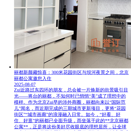
丽都新颜藏惊喜：300米花园街区与坝河夜景之间，北京
丽都公寓邀您入住
2025-08-07
Zui近路过东四环的朋友，总会被一片焕新的街景吸引目
光——将台的丽都，不知何时已悄悄“美”成了理想中的
模样。作为北京Zui早的涉外商圈，丽都向来以“国际范
儿”闻名，而近期完成的三期城市更新项目，更将“花园
街区”“城市画廊”的浪漫融入日常。如今，“好看、好
住、好逛”的丽都已全面升级，而坐落于此的**北京丽都
公寓**，正是将这份美好尽收眼底的理想居所，让全球