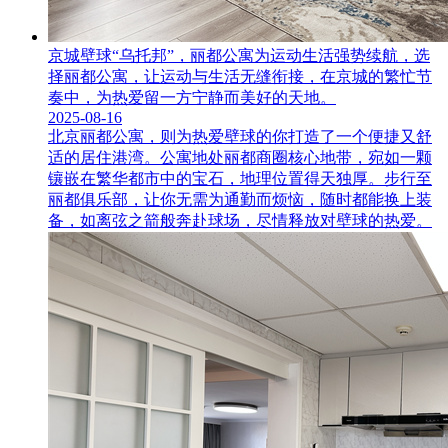
京城壁球“乌托邦”，丽都公寓为运动生活强势续航，选
择丽都公寓，让运动与生活无缝衔接，在京城的繁忙节
奏中，为热爱留一方宁静而美好的天地。
2025-08-16
​北京丽都公寓，则为热爱壁球的你打造了一个便捷又舒
适的居住港湾。公寓地处丽都商圈核心地带，宛如一颗
镶嵌在繁华都市中的宝石，地理位置得天独厚。步行至
丽都俱乐部，让你无需为通勤而烦恼，随时都能换上装
备，如离弦之箭般奔赴球场，尽情释放对壁球的热爱。