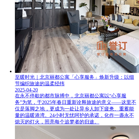
至暖时光｜北京丽都公寓「心享服务」焕新升级：以细
节编织旅途的温柔经纬
2025-04-20
在永不停歇的都市脉搏中，北京丽都公寓以“心享服
务”为笔，于2025年春日重新诠释旅途的意义——这里不
仅是落脚之地，更成为一处让异乡人卸下疲惫、重蓄能
量的温暖港湾。24小时无忧呵护的承诺，化作一盏永不
熄灭的灯火，照亮每个追梦者的归途。