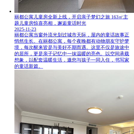
丽都公寓儿童房全新上线，开启亲子梦幻之旅 163㎡主
题儿童房惊喜亮相，邂逅童话时光
2025-11-23
丽都公寓当窗外流光划过城市天际，屋内的童话故事正
悄然生长。在丽都公寓，每个夜晚都有动物朋友守护梦
境，每次醒来皆是与美好不期而遇。这里不仅是旅途中
的居所，更是亲子记忆中一抹温暖的亮色。以空间承载
想象，以配套温暖生活，邀您与孩子一同入住，书写家
的童话新篇。